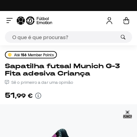
Até
156
Member Points
Sapatilha futsal Munich G-3
Fita adesiva Criança
Sê o primeiro a dar uma opinião
51
,
99
€