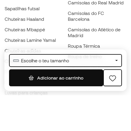
Camisolas do Real Madrid
Sapatilhas futsal
Camisolas do FC
Chuteiras Haaland
Barcelona
Chuteiras Mbappé
Camisolas do Atlético de
Madrid
Chuteiras Lamine Yamal
Roupa Térmica
Chuteiras adidas
Roupa de treino
Escolhe o teu tamanho
Chuteiras Nike
Camisolas de Espanha
Bolas de futebol
Camisolas de futebol
Adicionar ao carrinho
Chuteiras para crianças
Impermeáveis
Luvas para crianças
Caneleiras
Sapatilhas para crianças
Roupa de guarda-redes
Roupa de futebol para
crianças
Black Friday
Luvas de guarda-redes