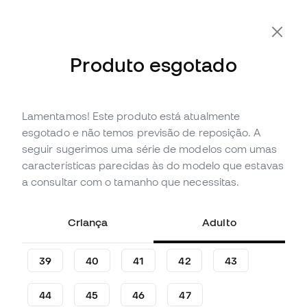
Produto esgotado
Lamentamos! Este produto está atualmente
Esgotado
Até
84
Member Points
esgotado e não temos previsão de reposição. A
Sapatilha futsal Nike Street
seguir sugerimos uma série de modelos com umas
Gato
características parecidas às do modelo que estavas
a consultar com o tamanho que necessitas.
(
42
)
27
,
99
€
79
,
99
€
Criança
Adulto
-65%
Poupas
52,00 €
39
40
41
42
43
44
45
46
47