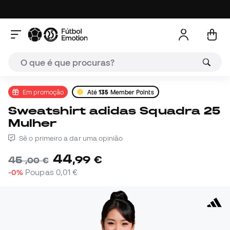
Em promoção
Até
135
Member Points
Sweatshirt adidas Squadra 25
Mulher
Sê o primeiro a dar uma opinião
44
,
99
€
45
,
00
€
-0%
Poupas
0,01 €