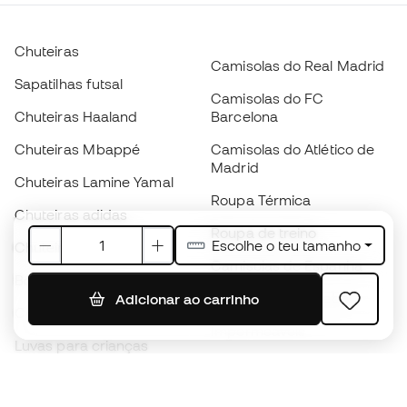
Chuteiras
Camisolas do Real Madrid
Sapatilhas futsal
Camisolas do FC
Chuteiras Haaland
Barcelona
Chuteiras Mbappé
Camisolas do Atlético de
Madrid
Chuteiras Lamine Yamal
Roupa Térmica
Chuteiras adidas
Roupa de treino
Escolhe o teu tamanho
Chuteiras Nike
Camisolas de Espanha
Bolas de futebol
Camisolas de futebol
Adicionar ao carrinho
Chuteiras para crianças
Impermeáveis
Luvas para crianças
Caneleiras
Sapatilhas para crianças
Roupa de guarda-redes