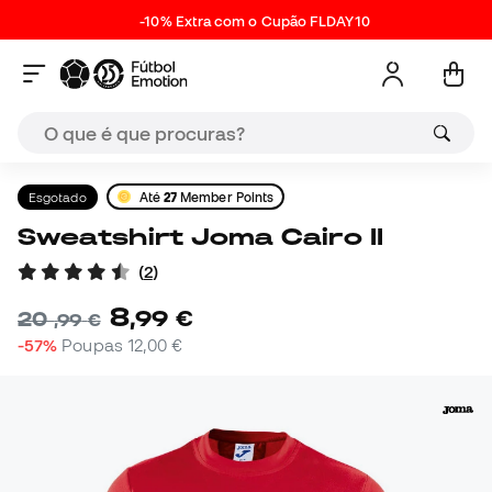
-10% Extra com o Cupão FLDAY10
Esgotado
Até
27
Member Points
Sweatshirt Joma Cairo II
(
2
)
8
,
99
€
20
,
99
€
-57%
Poupas
12,00 €