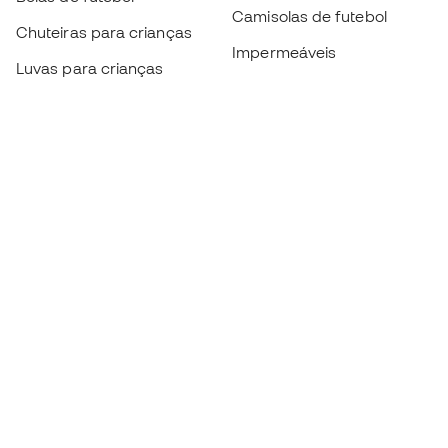
Camisolas de futebol
Chuteiras para crianças
Impermeáveis
Luvas para crianças
Caneleiras
Sapatilhas para crianças
Roupa de guarda-redes
Roupa de futebol para
crianças
Black Friday
Luvas de guarda-redes
Torna-te
Member
agora
Acumula pontos e poupa nas tuas compras
Acesso prioritário a produtos exclusivos
Junta-te a mais de meio milhão de membros