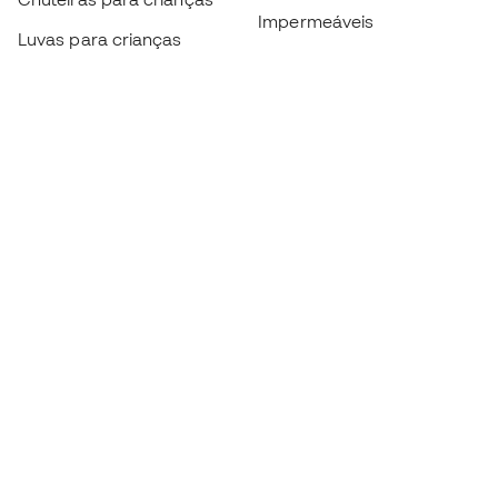
Impermeáveis
Luvas para crianças
Caneleiras
Sapatilhas para crianças
Roupa de guarda-redes
Roupa de futebol para
crianças
Black Friday
Luvas de guarda-redes
Torna-te
Member
agora
Acumula pontos e poupa nas tuas compras
Acesso prioritário a produtos exclusivos
Junta-te a mais de meio milhão de membros