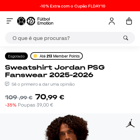
-10% Extra com o Cupão FLDAY10
Esgotado
Até
213
Member Points
Sweatshirt Jordan PSG
Fanswear 2025-2026
Sê o primeiro a dar uma opinião
70
,
99
€
109
,
99
€
-35%
Poupas
39,00 €