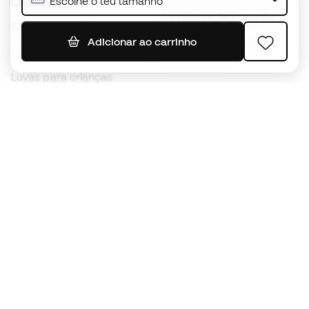
Escolhe o teu tamanho
Chuteiras Nike
Camisolas de Espanha
Bolas de futebol
Camisolas de futebol
Adicionar ao carrinho
Chuteiras para crianças
Impermeáveis
Luvas para crianças
Caneleiras
Sapatilhas para crianças
Roupa de guarda-redes
Roupa de futebol para
crianças
Black Friday
Luvas de guarda-redes
Torna-te
Member
agora
Acumula pontos e poupa nas tuas compras
Acesso prioritário a produtos exclusivos