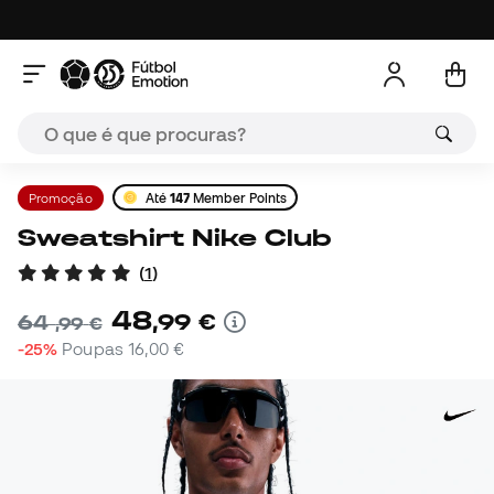
Promoção
Até
147
Member Points
Sweatshirt Nike Club
(
1
)
48
,
99
€
64
,
99
€
-25%
Poupas
16,00 €