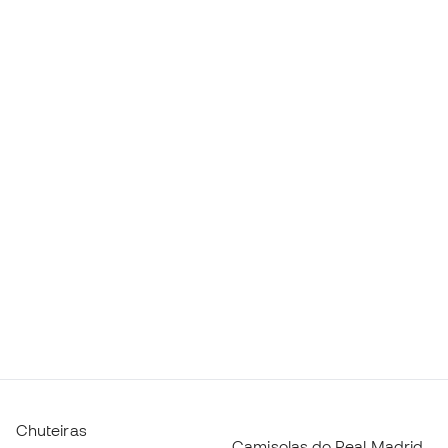
Chuteiras
Camisolas do Real Madrid