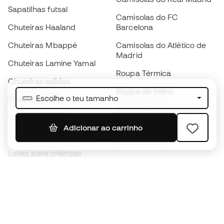
Sapatilhas futsal
Camisolas do FC
Chuteiras Haaland
Barcelona
Chuteiras Mbappé
Camisolas do Atlético de
Madrid
Chuteiras Lamine Yamal
Roupa Térmica
Chuteiras adidas
Roupa de treino
Escolhe o teu tamanho
Chuteiras Nike
Camisolas de Espanha
Bolas de futebol
Camisolas de futebol
Adicionar ao carrinho
Chuteiras para crianças
Impermeáveis
Luvas para crianças
Caneleiras
Sapatilhas para crianças
Roupa de guarda-redes
Roupa de futebol para
crianças
Black Friday
Luvas de guarda-redes