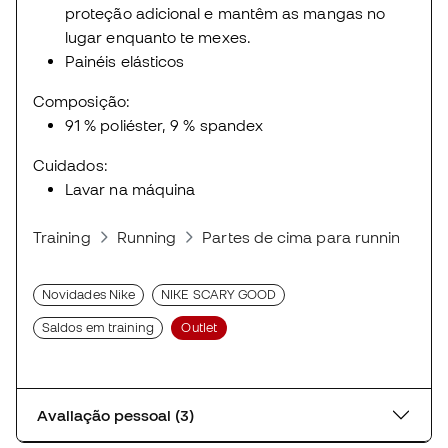
proteção adicional e mantêm as mangas no
lugar enquanto te mexes.
Painéis elásticos
Composição:
91 % poliéster, 9 % spandex
Cuidados:
Lavar na máquina
Training
Running
Partes de cima para running
S
Novidades Nike
NIKE SCARY GOOD
Saldos em training
Outlet
Avaliação pessoal (3)