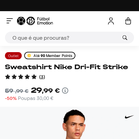
Outlet
Até
90
Member Points
Sweatshirt Nike Dri-Fit Strike
(
3
)
29
,
99
€
59
,
99
€
-50%
Poupas
30,00 €