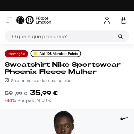
Promoção
Até
108
Member Points
Sweatshirt Nike Sportswear
Phoenix Fleece Mulher
Sê o primeiro a dar uma opinião
35
,
99
€
59
,
99
€
-40%
Poupas
24,00 €