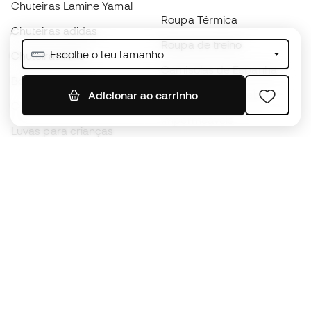
Chuteiras Lamine Yamal
Roupa Térmica
Chuteiras adidas
Roupa de treino
Escolhe o teu tamanho
Chuteiras Nike
Camisolas de Espanha
Bolas de futebol
Camisolas de futebol
Adicionar ao carrinho
Chuteiras para crianças
Impermeáveis
Luvas para crianças
Caneleiras
Sapatilhas para crianças
Roupa de guarda-redes
Roupa de futebol para
crianças
Black Friday
Luvas de guarda-redes
Torna-te
Member
agora