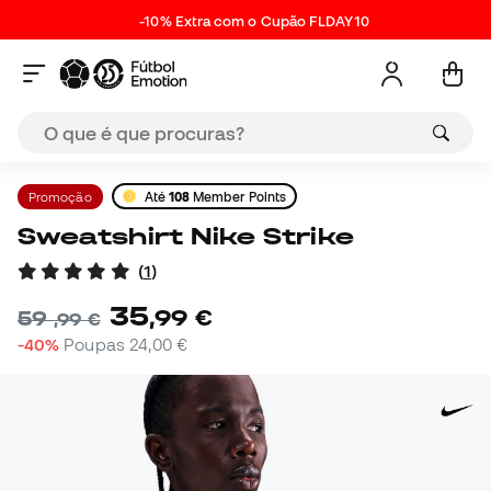
-10% Extra com o Cupão FLDAY10
Promoção
Até
108
Member Points
Sweatshirt Nike Strike
(
1
)
35
,
99
€
59
,
99
€
-40%
Poupas
24,00 €