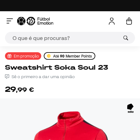
Em promoção
Até
90
Member Points
Sweatshirt Soka Soul 23
Sê o primeiro a dar uma opinião
29
,
99
€