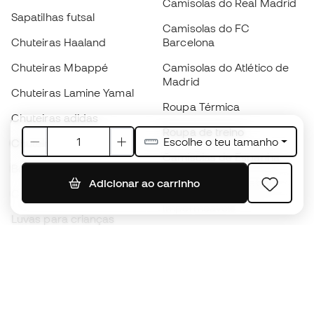
Camisolas do Real Madrid
Sapatilhas futsal
Camisolas do FC
Chuteiras Haaland
Barcelona
Chuteiras Mbappé
Camisolas do Atlético de
Madrid
Chuteiras Lamine Yamal
Roupa Térmica
Chuteiras adidas
Roupa de treino
Escolhe o teu tamanho
Chuteiras Nike
Camisolas de Espanha
Bolas de futebol
Camisolas de futebol
Adicionar ao carrinho
Chuteiras para crianças
Impermeáveis
Luvas para crianças
Caneleiras
Sapatilhas para crianças
Roupa de guarda-redes
Roupa de futebol para
crianças
Black Friday
Luvas de guarda-redes