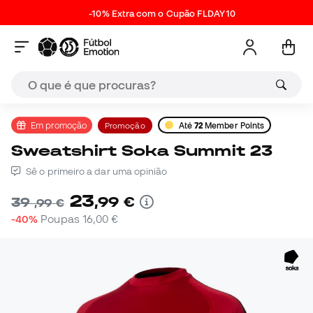
-10% Extra com o Cupão FLDAY10
Em promoção
Promoção
Até
72
Member Points
Sweatshirt Soka Summit 23
Sê o primeiro a dar uma opinião
23
,
99
€
39
,
99
€
-40%
Poupas
16,00 €