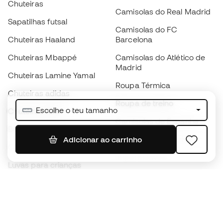
Chuteiras
Camisolas do Real Madrid
Sapatilhas futsal
Camisolas do FC
Chuteiras Haaland
Barcelona
Chuteiras Mbappé
Camisolas do Atlético de
Madrid
Chuteiras Lamine Yamal
Roupa Térmica
Chuteiras adidas
Roupa de treino
Escolhe o teu tamanho
Chuteiras Nike
Camisolas de Espanha
Bolas de futebol
Camisolas de futebol
Adicionar ao carrinho
Chuteiras para crianças
Impermeáveis
Luvas para crianças
Caneleiras
Sapatilhas para crianças
Roupa de guarda-redes
Roupa de futebol para
crianças
Black Friday