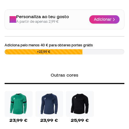
Personaliza ao teu gosto
Adicionar
A partir de apenas 2,99 €
Adiciona pelo menos
40 €
para obteres portes grátis
0,00 €
+23,99 €
Outras cores
23,99 €
23,99 €
25,99 €