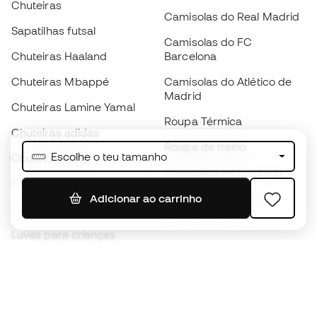
Chuteiras
Camisolas do Real Madrid
Sapatilhas futsal
Camisolas do FC
Chuteiras Haaland
Barcelona
Chuteiras Mbappé
Camisolas do Atlético de
Madrid
Chuteiras Lamine Yamal
Roupa Térmica
Chuteiras adidas
Roupa de treino
Escolhe o teu tamanho
Chuteiras Nike
Camisolas de Espanha
Bolas de futebol
Camisolas de futebol
Adicionar ao carrinho
Chuteiras para crianças
Impermeáveis
Luvas para crianças
Caneleiras
Sapatilhas para crianças
Roupa de guarda-redes
Roupa de futebol para
crianças
Black Friday