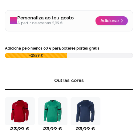
Personaliza ao teu gosto
Adicionar
A partir de apenas 2,99 €
Adiciona pelo menos
60 €
para obteres portes grátis
0,00 €
+25,99 €
Outras cores
23,99 €
23,99 €
23,99 €