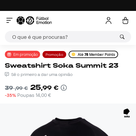
Em promoção
Promoção
Até
78
Member Points
Sweatshirt Soka Summit 23
Sê o primeiro a dar uma opinião
25
,
99
€
39
,
99
€
-35%
Poupas
14,00 €