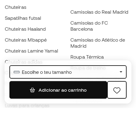
Chuteiras
Camisolas do Real Madrid
Sapatilhas futsal
Camisolas do FC
Chuteiras Haaland
Barcelona
Chuteiras Mbappé
Camisolas do Atlético de
Madrid
Chuteiras Lamine Yamal
Roupa Térmica
Chuteiras adidas
Roupa de treino
Escolhe o teu tamanho
Chuteiras Nike
Camisolas de Espanha
Bolas de futebol
Camisolas de futebol
Adicionar ao carrinho
Chuteiras para crianças
Impermeáveis
Luvas para crianças
Caneleiras
Sapatilhas para crianças
Roupa de guarda-redes
Roupa de futebol para
crianças
Black Friday