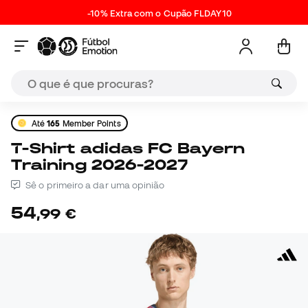
-10% Extra com o Cupão FLDAY10
Até
165
Member Points
T-Shirt adidas FC Bayern
Training 2026-2027
Sê o primeiro a dar uma opinião
54
,
99
€