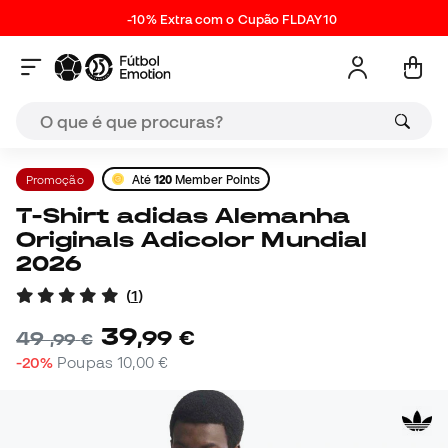
-10% Extra com o Cupão FLDAY10
Promoção
Até
120
Member Points
T-Shirt adidas Alemanha
Originals Adicolor Mundial
2026
(
1
)
39
,
99
€
49
,
99
€
-20%
Poupas
10,00 €