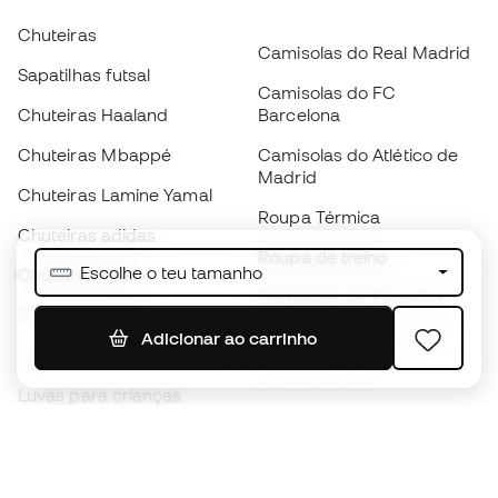
Chuteiras
Camisolas do Real Madrid
Sapatilhas futsal
Camisolas do FC
Chuteiras Haaland
Barcelona
Chuteiras Mbappé
Camisolas do Atlético de
Madrid
Chuteiras Lamine Yamal
Roupa Térmica
Chuteiras adidas
Roupa de treino
Escolhe o teu tamanho
Chuteiras Nike
Camisolas de Espanha
Bolas de futebol
Camisolas de futebol
Adicionar ao carrinho
Chuteiras para crianças
Impermeáveis
Luvas para crianças
Caneleiras
Sapatilhas para crianças
Roupa de guarda-redes
Roupa de futebol para
crianças
Black Friday