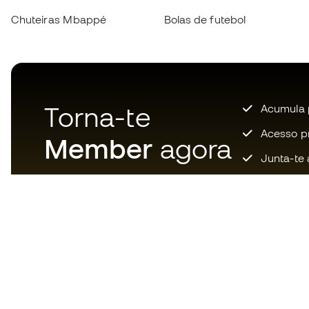
Chuteiras Mbappé
Bolas de futebol
Torna-te
Acumula 
Acesso pri
Member
agora
Junta-te 
Descarrega agora a app dos
loucos por material de futebol e
desfruta de compras mais