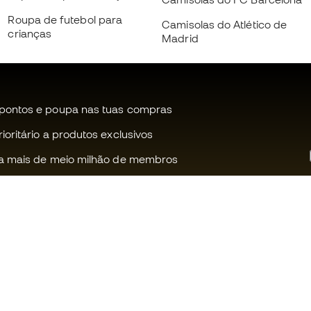
Roupa de futebol para
Camisolas do Atlético de
crianças
Madrid
pontos e poupa nas tuas compras
oritário a produtos exclusivos
a mais de meio milhão de membros
Ajudamos-te?
Fútbol Emot
Apoio ao cliente
Comunidade
Trocas e devoluções
Trabalha co