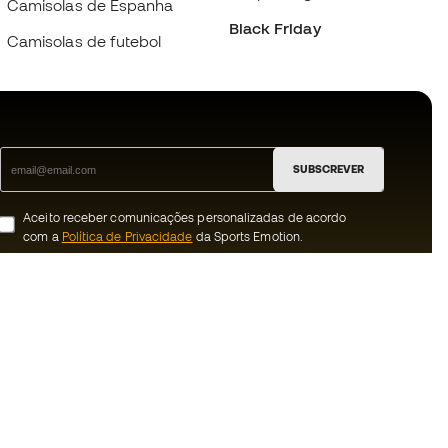
Camisolas de Espanha
Black Friday
Camisolas de futebol
SUBSCREVER
Aceito receber comunicações personalizadas de acordo
com a
Política de Privacidade
da Sports Emotion.
ion
#BeTheBest
 member
Na Sports Emotion promovemos uma
cultura de vida desportiva orientada para
nnosco
alcançar a felicidade plena do desportista,