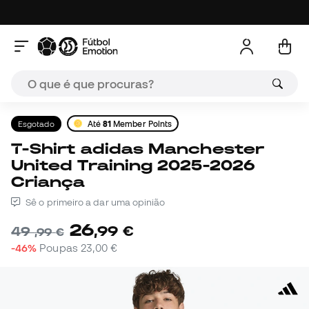
Esgotado
Até
81
Member Points
T-Shirt adidas Manchester
United Training 2025-2026
Criança
Sê o primeiro a dar uma opinião
26
,
99
€
49
,
99
€
-46%
Poupas
23,00 €