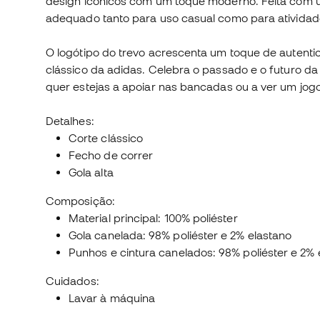
design icónicos com um toque moderno. Feita com um
adequado tanto para uso casual como para atividade
O logótipo do trevo acrescenta um toque de autenti
clássico da adidas. Celebra o passado e o futuro da
quer estejas a apoiar nas bancadas ou a ver um jo
Detalhes:
Corte clássico
Fecho de correr
Gola alta
Composição:
Material principal: 100% poliéster
Gola canelada: 98% poliéster e 2% elastano
Punhos e cintura canelados: 98% poliéster e 2% 
Cuidados:
Lavar à máquina