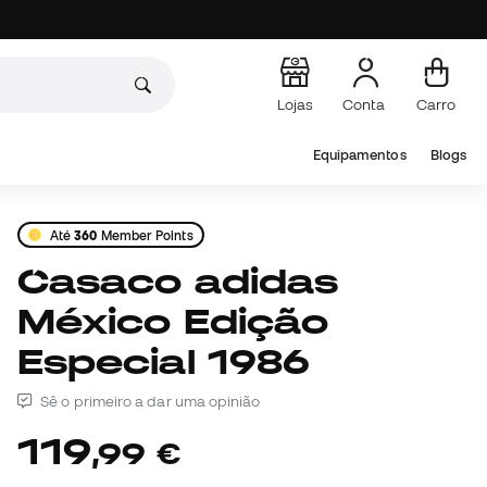
Lojas
Conta
Carro
Equipamentos
Blogs
Até
360
Member Points
Casaco adidas
México Edição
Especial 1986
Sê o primeiro a dar uma opinião
119
,
99
€