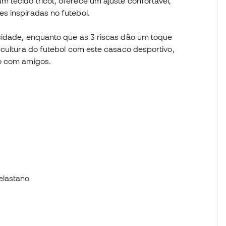
 tecido tricot, oferece um ajuste confortável,
s inspiradas no futebol.
cidade, enquanto que as 3 riscas dão um toque
 cultura do futebol com este casaco desportivo,
go com amigos.
elastano