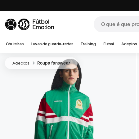
Chuteiras
Luvas de guarda-redes
Training
Futsal
Adeptos
Adeptos
Roupa fanswear