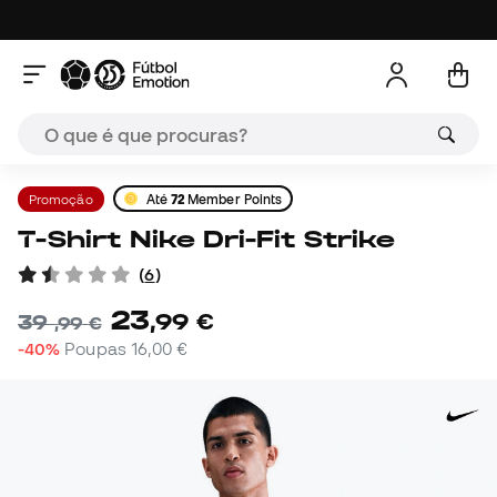
Promoção
Até
72
Member Points
T-Shirt Nike Dri-Fit Strike
(
6
)
23
,
99
€
39
,
99
€
-40%
Poupas
16,00 €