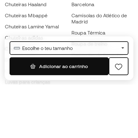
Chuteiras Haaland
Barcelona
Chuteiras Mbappé
Camisolas do Atlético de
Madrid
Chuteiras Lamine Yamal
Roupa Térmica
Chuteiras adidas
Roupa de treino
Escolhe o teu tamanho
Chuteiras Nike
Camisolas de Espanha
Bolas de futebol
Camisolas de futebol
Adicionar ao carrinho
Chuteiras para crianças
Impermeáveis
Luvas para crianças
Caneleiras
Sapatilhas para crianças
Roupa de guarda-redes
Roupa de futebol para
crianças
Black Friday
Luvas de guarda-redes