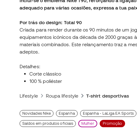
inclui-se o emblema Nike T90, reforçando a ligação 
adequado para várias ocasiões, expressa a tua paix
Por trás do design: Total 90
Criada para render durante os 90 minutos de um jog
equipamentos icónicos da década de 2000 graças às 
materiais combinados. Este relançamento traz a m
adeptos.
Detalhes:
Corte clássico
100 % poliéster
Lifestyle
Roupa lifestyle
T-shirt desportivas
Novidades Nike
Espanha
Espanha - LaLiga EA Sports
Saldos em produtos oficiais
Mulher
Promoção