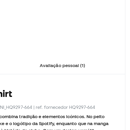
Avaliação pessoal (1)
irt
. NI_HQ9297-664
| ref. fornecedor HQ9297-664
combina tradição e elementos icónicos. No peito
e e o logótipo da Spotify, enquanto que na manga