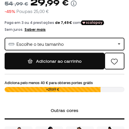
29
,
99
€
54
,
99
€
-45%
Poupas
25,00 €
Escolhe o teu tamanho
Adicionar ao carrinho
Adiciona pelo menos
40 €
para obteres portes grátis
0,00 €
+29,99 €
Outras cores