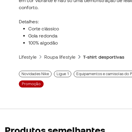
em cor vibrante é não só uma demonstração de leal
conforto.
Detalhes:
Corte clássico
Gola redonda
100% algodão
Lifestyle
Roupa lifestyle
T-shirt desportivas
Novidades Nike
Ligue 1
Equipamentos e camisolas do 
Promoção
Produtos semelhantes