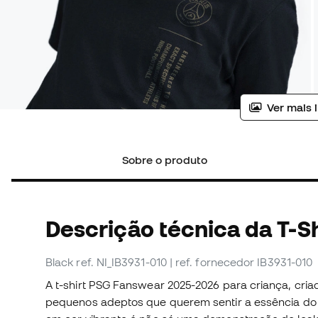
Ver mais 
Sobre o produto
Descrição técnica da T-Sh
Black
ref. NI_IB3931-010
| ref. fornecedor IB3931-010
A t-shirt PSG Fanswear 2025-2026 para criança, cria
pequenos adeptos que querem sentir a essência do 