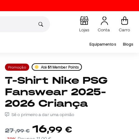
Lojas
Conta
Carro
Equipamentos
Blogs
Promoção
Até
51
Member Points
T-Shirt Nike PSG
Fanswear 2025-
2026 Criança
Sê o primeiro a dar uma opinião
16
,
99
€
27
,
99
€
-39%
Poupas
11,00 €