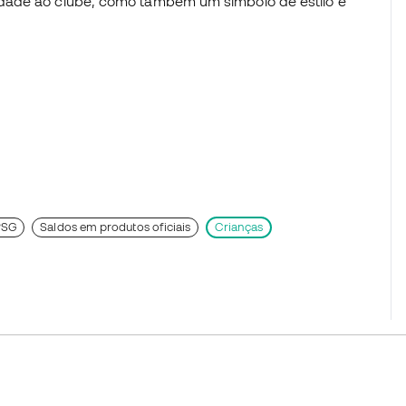
dade ao clube, como também um símbolo de estilo e
PSG
Saldos em produtos oficiais
Crianças