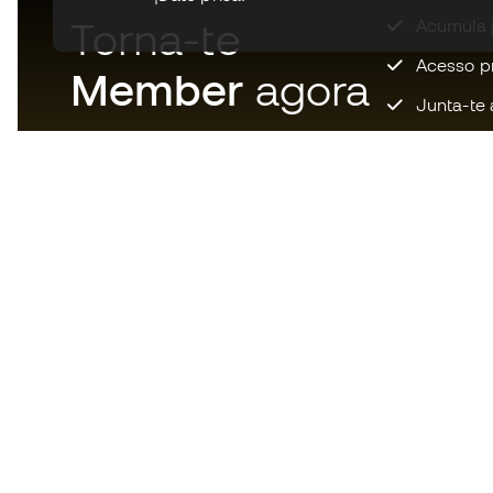
Torna-te
Acumula 
Acesso pri
Member
agora
Junta-te 
Descarrega agora a app dos
loucos por material de futebol e
desfruta de compras mais
rápidas e confortáveis.