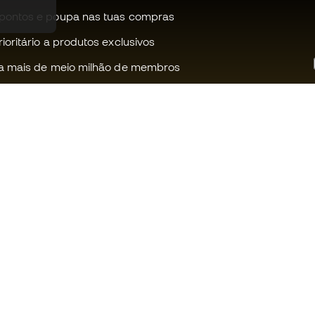
pontos e poupa nas tuas compras
oritário a produtos exclusivos
a mais de meio milhão de membros
Ajudamos-te?
Fútbol Emot
Apoio ao cliente
Comunidade
Trocas e devoluções
Trabalha co
Guia de material de futebol
Condições g
venda
Equivalência de tamanhos de
chuteiras
Política de c
Compliance
Politica de p