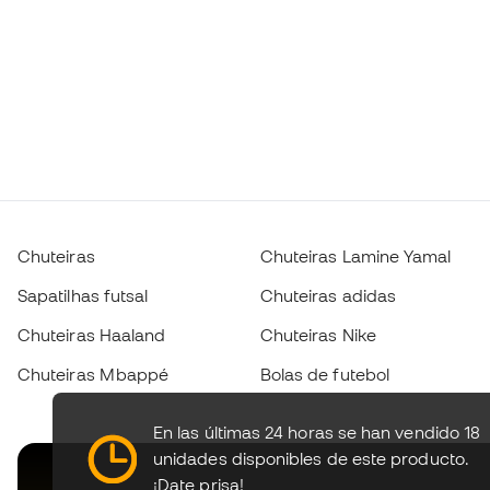
Chuteiras
Chuteiras Lamine Yamal
Sapatilhas futsal
Chuteiras adidas
Chuteiras Haaland
Chuteiras Nike
Chuteiras Mbappé
Bolas de futebol
En las últimas 24 horas se han vendido 18
unidades disponibles de este producto.
¡Date prisa!