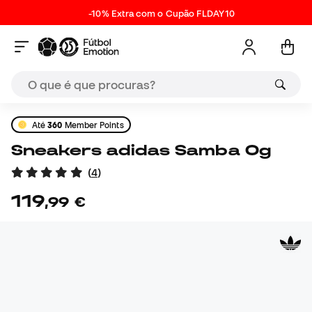
-10% Extra com o Cupão FLDAY10
Até
360
Member Points
Sneakers adidas Samba Og
(
4
)
119
,
99
€