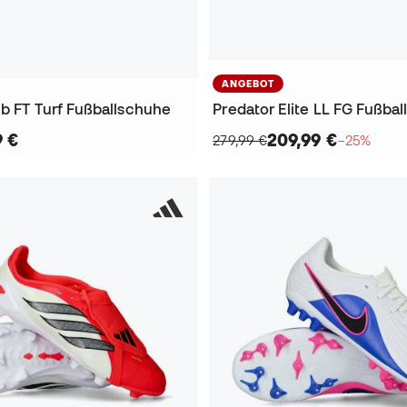
ANGEBOT
ub FT Turf Fußballschuhe
Predator Elite LL FG Fußba
9 €
209,99 €
279,99 €
−25%