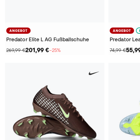
ANGEBOT
ANGEBOT
Predator Elite L AG Fußballschuhe
201,99 €
55,9
269,99 €
−25%
74,99 €