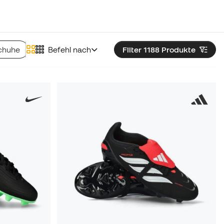
chuhe
Munich Fußballschuhe
Befehl nach
Filter 1188
Skechers Fußballschuh
Produkte