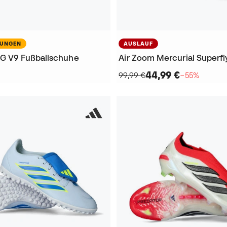
NUNGEN
AUSLAUF
 FG V9 Fußballschuhe
44,99 €
99,99 €
−55%