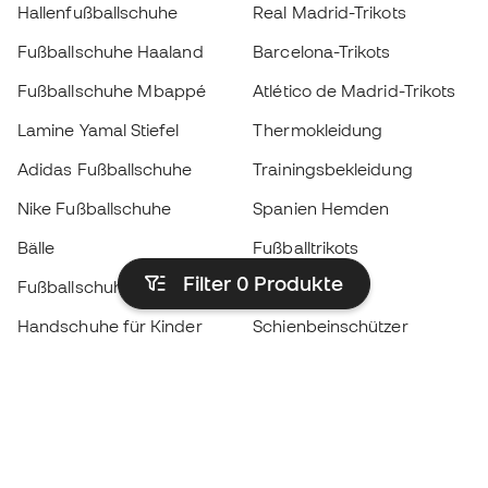
Hallenfußballschuhe
Real Madrid-Trikots
Fußballschuhe Haaland
Barcelona-Trikots
Fußballschuhe Mbappé
Atlético de Madrid-Trikots
Lamine Yamal Stiefel
Thermokleidung
Adidas Fußballschuhe
Trainingsbekleidung
Nike Fußballschuhe
Spanien Hemden
Bälle
Fußballtrikots
Filter 0
Produkte
Fußballschuhe für Kinder
Regenmäntel
Handschuhe für Kinder
Schienbeinschützer
Fußballschuhe für Kinder
Torwartkleidung
Kleidung für Kinder
Black Friday