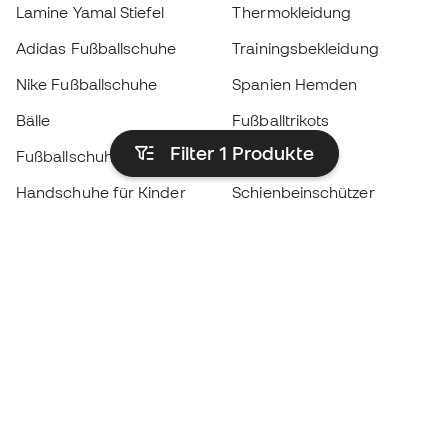
Lamine Yamal Stiefel
Thermokleidung
Adidas Fußballschuhe
Trainingsbekleidung
Nike Fußballschuhe
Spanien Hemden
Bälle
Fußballtrikots
Filter 1
Produkte
Fußballschuhe für Kinder
Regenmäntel
Handschuhe für Kinder
Schienbeinschützer
Fußballschuhe für Kinder
Torwartkleidung
Kleidung für Kinder
Black Friday
Werde ein
Jetzt
Member
Sammeln Sie Punkte und sparen Sie bei Ihren