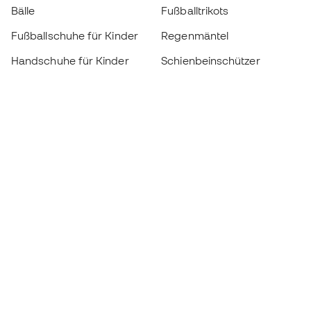
Bälle
Fußballtrikots
Fußballschuhe für Kinder
Regenmäntel
Handschuhe für Kinder
Schienbeinschützer
Fußballschuhe für Kinder
Torwartkleidung
Kleidung für Kinder
Black Friday
Werde ein
Jetzt
Member
Sammeln Sie Punkte und sparen Sie bei Ihren
Einkäufe
Vorrangiger Zugang zu exklusiven Produkten
Treten Sie über einer halben Million Mitglieder