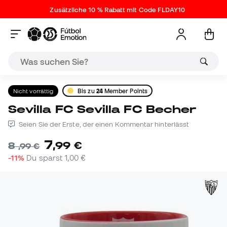
Zusätzliche 10 % Rabatt mit Code FLDAY10
Nicht vorrättig
Bis zu
24
Member Points
Sevilla FC Sevilla FC Becher
Seien Sie der Erste, der einen Kommentar hinterlässt
7
,
99
€
8
,
99
€
-11%
Du sparst
1,00 €