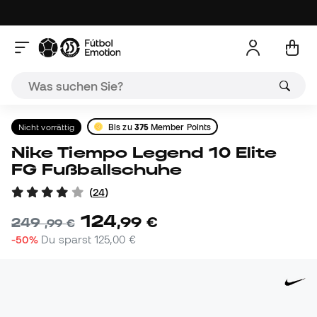
Nicht vorrättig
Bis zu
375
Member Points
Nike Tiempo Legend 10 Elite
FG Fußballschuhe
(
24
)
124
,
99
€
249
,
99
€
-50%
Du sparst
125,00 €