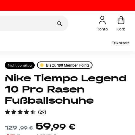
Konto
Korb
Trikotsets
Nicht vorrättig
Bis zu
180
Member Points
Nike Tiempo Legend
10 Pro Rasen
Fußballschuhe
(
29
)
59
,
99
€
129
,
99
€