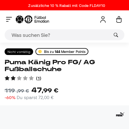
Zusätzliche 10 % Rabatt mit Code FLDAY10
Nicht vorrättig
Bis zu
144
Member Points
Puma Känig Pro FG/ AG
Fußballschuhe
(
1
)
47
,
99
€
119
,
99
€
-60%
Du sparst
72,00 €