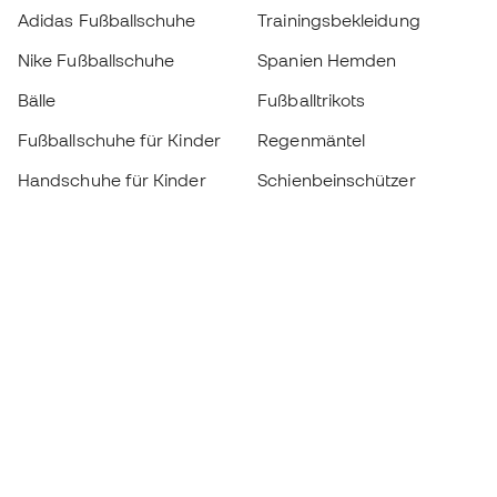
Adidas Fußballschuhe
Trainingsbekleidung
Nike Fußballschuhe
Spanien Hemden
Bälle
Fußballtrikots
Fußballschuhe für Kinder
Regenmäntel
Handschuhe für Kinder
Schienbeinschützer
Fußballschuhe für Kinder
Torwartkleidung
Kleidung für Kinder
Black Friday
Werde ein
Jetzt
Member
Sammeln Sie Punkte und sparen Sie bei Ihren
Einkäufe