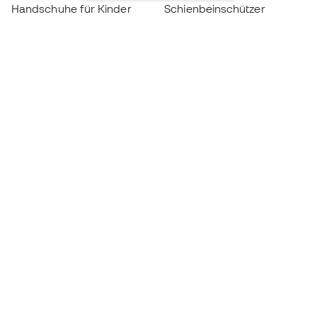
Handschuhe für Kinder
Schienbeinschützer
Fußballschuhe für Kinder
Torwartkleidung
Kleidung für Kinder
Black Friday
Werde ein
Jetzt
Member
Sammeln Sie Punkte und sparen Sie bei Ihren
Einkäufe
Vorrangiger Zugang zu exklusiven Produkten
Treten Sie über einer halben Million Mitglieder
bei