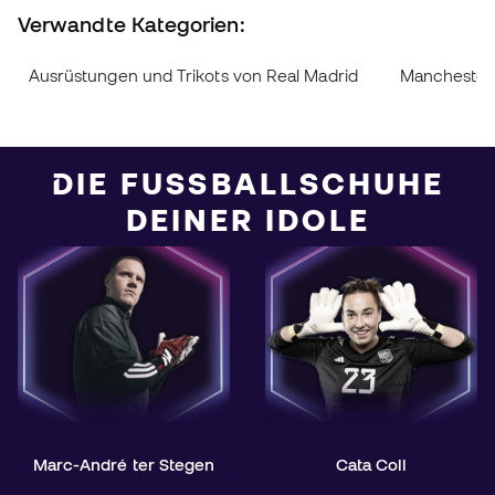
Verwandte Kategorien:
Ausrüstungen und Trikots von Real Madrid
Manchester 
DIE FUSSBALLSCHUHE D
EINER IDOLE
Marc-André ter Stegen
Cata Coll