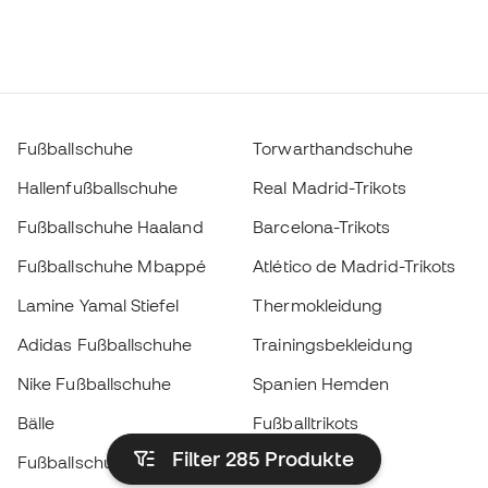
Fußballschuhe
Torwarthandschuhe
Hallenfußballschuhe
Real Madrid-Trikots
Fußballschuhe Haaland
Barcelona-Trikots
Fußballschuhe Mbappé
Atlético de Madrid-Trikots
Lamine Yamal Stiefel
Thermokleidung
Adidas Fußballschuhe
Trainingsbekleidung
Nike Fußballschuhe
Spanien Hemden
Bälle
Fußballtrikots
Filter 285
Produkte
Fußballschuhe für Kinder
Regenmäntel