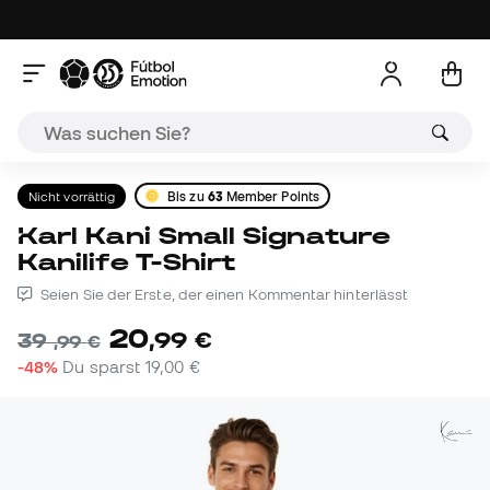
Nicht vorrättig
Bis zu
63
Member Points
Karl Kani Small Signature
Kanilife T-Shirt
Seien Sie der Erste, der einen Kommentar hinterlässt
20
,
99
€
39
,
99
€
-48%
Du sparst
19,00 €