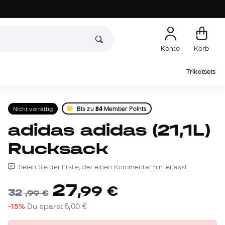
Konto
Korb
Trikotsets
Nicht vorrättig
Bis zu
84
Member Points
adidas adidas (21,1L)
Rucksack
Seien Sie der Erste, der einen Kommentar hinterlässt
27
,
99
€
32
,
99
€
-15%
Du sparst
5,00 €