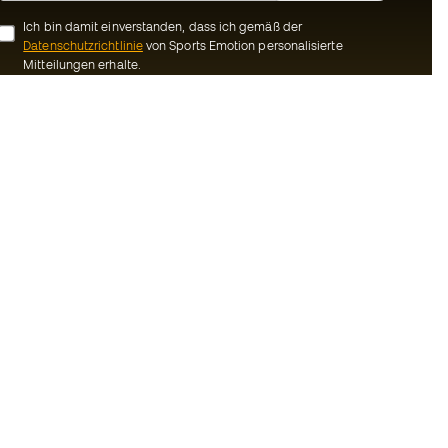
Ich bin damit einverstanden, dass ich gemäß der
Datenschutzrichtlinie
von Sports Emotion personalisierte
Mitteilungen erhalte.
ion
#BeTheBest
Gemeinschaft
Bei Sports Emotion fördern wir einen
sportlichen Lebensstil, der darauf abzielt,
ns
das vollkommene Glück der Sportler zu
erreichen, dank des Ökosystems, das von
Bedingungen und
jeder der spezialisierten Marken der
Gruppe geschaffen wird.
inie
Basketball Emotion
-Bestimmungen
Running Emotion
schluss