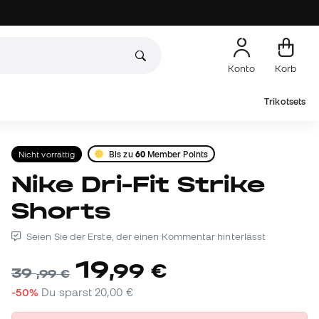
Konto
Korb
Trikotsets
Nicht vorrättig
Bis zu
60
Member Points
Nike Dri-Fit Strike
Shorts
Seien Sie der Erste, der einen Kommentar hinterlässt
19
,
99
€
39
,
99
€
-50%
Du sparst
20,00 €