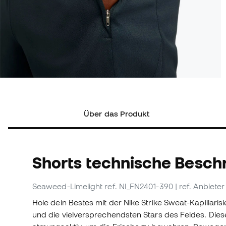
Über das Produkt
Shorts technische Besch
Seaweed-Limelight
ref. NI_FN2401-390
| ref. Anbiet
Hole dein Bestes mit der Nike Strike Sweat-Kapillarisier
und die vielversprechendsten Stars des Feldes. Dies