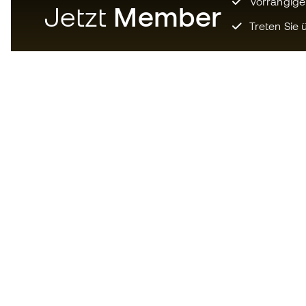
Vorrangige
Jetzt
Member
Treten Sie ü
Laden Sie jetzt die App für
Fußballfans herunter und
genießen Sie schnelleres und
bequemeres Einkaufen.