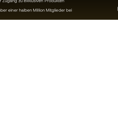
r Zugang zu exklusiven Produkten
ber einer halben Million Mitglieder bei
Können wir Ihnen helfen?
Fútbol Emot
Kundendienst
Die Member 
Umtausch und Rückgabe
Arbeite mit u
Anleitung zur Sportausrüstung
Allgemeine 
Konditionen
Umrechnungstabellen für die
Schuhegröße
Cookie-Richtl
Compliance
Datenschutz
Internationale Fútbol Emotion-
Haftungsaus
Websites