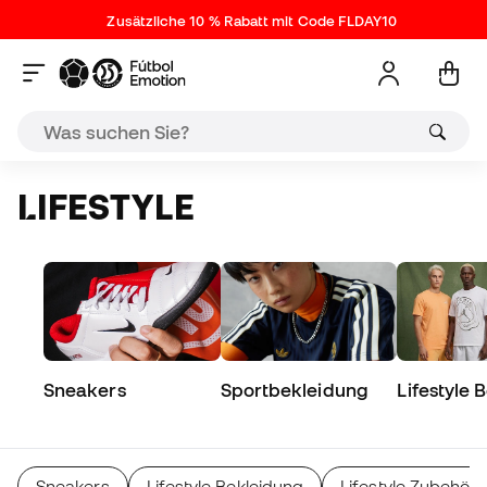
Zusätzliche 10 % Rabatt mit Code FLDAY10
LIFESTYLE
Sneakers
Sportbekleidung
Lifestyle 
Sneakers
Lifestyle Bekleidung
Lifestyle Zubehör