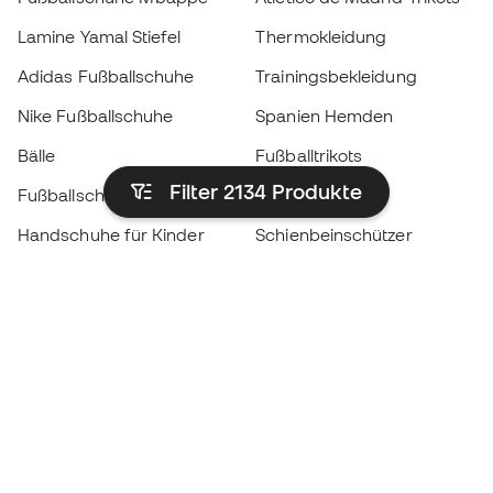
Lamine Yamal Stiefel
Thermokleidung
Adidas Fußballschuhe
Trainingsbekleidung
Nike Fußballschuhe
Spanien Hemden
Bälle
Fußballtrikots
Filter 2134
Produkte
Fußballschuhe für Kinder
Regenmäntel
Handschuhe für Kinder
Schienbeinschützer
Fußballschuhe für Kinder
Torwartkleidung
Kleidung für Kinder
Black Friday
Werde ein
Jetzt
Member