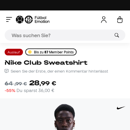
Auslauf
Bis zu
87
Member Points
Nike Club Sweatshirt
Seien Sie der Erste, der einen Kommentar hinterlässt
28
,
99
€
64
,
99
€
-55%
Du sparst
36,00 €