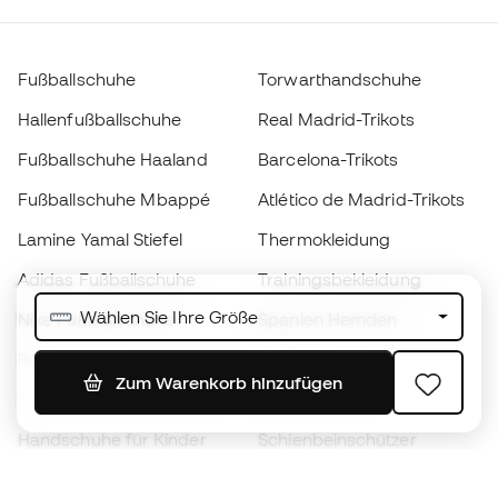
Fußballschuhe
Torwarthandschuhe
Hallenfußballschuhe
Real Madrid-Trikots
Fußballschuhe Haaland
Barcelona-Trikots
Fußballschuhe Mbappé
Atlético de Madrid-Trikots
Lamine Yamal Stiefel
Thermokleidung
Adidas Fußballschuhe
Trainingsbekleidung
Wählen Sie Ihre Größe
Nike Fußballschuhe
Spanien Hemden
Bälle
Fußballtrikots
Zum Warenkorb hinzufügen
Fußballschuhe für Kinder
Regenmäntel
Handschuhe für Kinder
Schienbeinschützer
Fußballschuhe für Kinder
Torwartkleidung