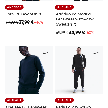
ANGEBOT
AUSLAUF
Total 90 Sweatshirt
Atlético de Madrid
Fanswear 2025-2026
37,99 €
69,99 €
−46%
Sweatshirt
34,99 €
69,99 €
−50%
AUSLAUF
AUSLAUF
Chelsea FC Fanswear
Paris Fc 2025-2026