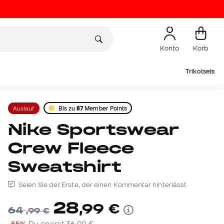
Konto
Korb
Trikotsets
Auslauf
Bis zu
87
Member Points
Nike Sportswear
Crew Fleece
Sweatshirt
Seien Sie der Erste, der einen Kommentar hinterlässt
28
,
99
€
64
,
99
€
-55%
Du sparst
36,00 €