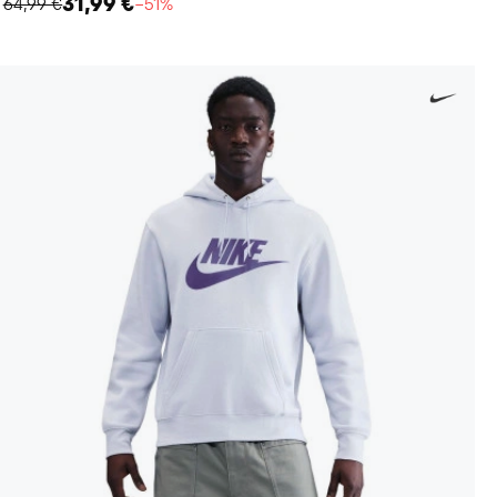
31,99 €
64,99 €
−51%