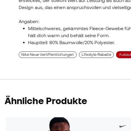
entwickelt, der sowohl Wert auf Leistung als auch auf
Design aus, das einen anspruchsvollen und vielseitig
Angaben:
Mittelschweres, gekämmtes Fleece-Gewebe fühl
hält dich warm und behält seine Form.
Hauptteil: 80% Baumwolle/20% Polyester.
Nike Neue Veröffentlichungen
Lifestyle-Rabatte
Auslau
Ähnliche Produkte