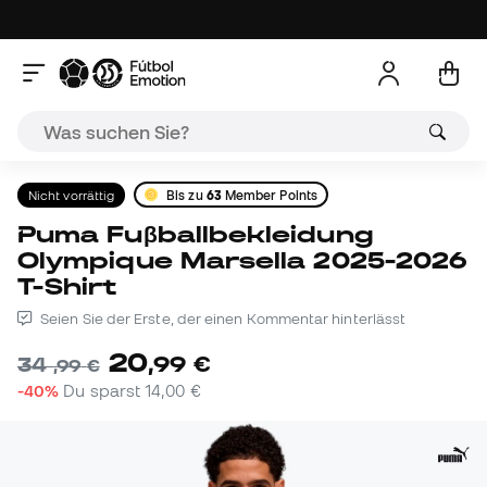
Nicht vorrättig
Bis zu
63
Member Points
Puma Fuβballbekleidung
Olympique Marsella 2025-2026
T-Shirt
Seien Sie der Erste, der einen Kommentar hinterlässt
20
,
99
€
34
,
99
€
-40%
Du sparst
14,00 €