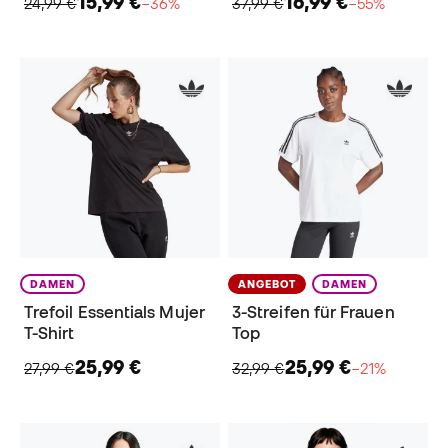
15,99 €
16,99 €
24,99 €
−36%
37,99 €
−55%
DAMEN
ANGEBOT
DAMEN
Trefoil Essentials Mujer
3-Streifen für Frauen
T-Shirt
Top
25,99 €
25,99 €
27,99 €
32,99 €
−21%