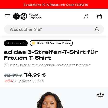
Zusätzliche 10 % Rabatt mit Code FLDAY10
Nicht vorrättig
Bis zu
45
Member Points
adidas 3-Streifen-T-Shirt für
Frauen T-Shirt
Seien Sie der Erste, der einen Kommentar hinterlässt
14
,
99
€
32
,
99
€
-55%
Du sparst
18,00 €