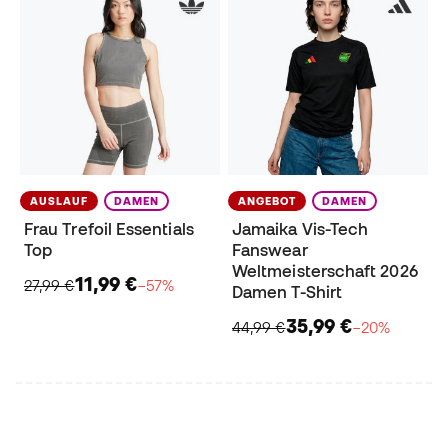
AUSLAUF
DAMEN
ANGEBOT
DAMEN
Frau Trefoil Essentials
Jamaika Vis-Tech
Top
Fanswear
Weltmeisterschaft 2026
11,99 €
27,99 €
−57%
Damen T-Shirt
35,99 €
44,99 €
−20%