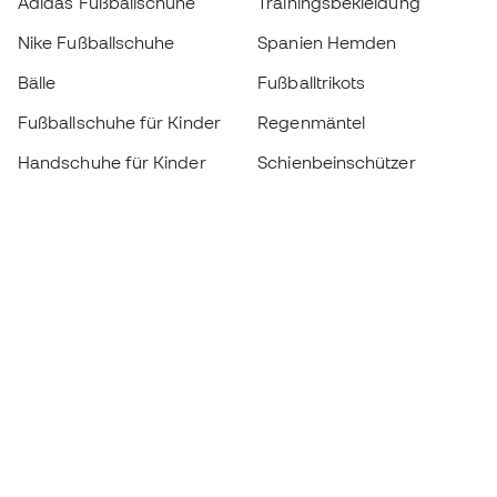
Adidas Fußballschuhe
Trainingsbekleidung
Nike Fußballschuhe
Spanien Hemden
Bälle
Fußballtrikots
Fußballschuhe für Kinder
Regenmäntel
Handschuhe für Kinder
Schienbeinschützer
Fußballschuhe für Kinder
Torwartkleidung
Kleidung für Kinder
Black Friday
Werde ein
Jetzt
Member
Sammeln Sie Punkte und sparen Sie bei Ihren
Einkäufe