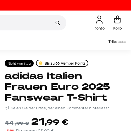
Konto
Korb
Trikotsets
Nicht vorrättig
Bis zu
66
Member Points
adidas Italien
Frauen Euro 2025
Fanswear T-Shirt
Seien Sie der Erste, der einen Kommentar hinterlässt
21
,
99
€
44
,
99
€
-51%
Du sparst
23,00 €