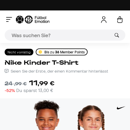
Nicht vorrättig
Bis zu
36
Member Points
Nike Kinder T-Shirt
Seien Sie der Erste, der einen Kommentar hinterlässt
11
,
99
€
24
,
99
€
-52%
Du sparst
13,00 €