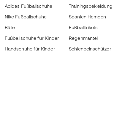
Adidas Fußballschuhe
Trainingsbekleidung
Nike Fußballschuhe
Spanien Hemden
Bälle
Fußballtrikots
Fußballschuhe für Kinder
Regenmäntel
Handschuhe für Kinder
Schienbeinschützer
Fußballschuhe für Kinder
Torwartkleidung
Kleidung für Kinder
Black Friday
Werde ein
Jetzt
Member
Sammeln Sie Punkte und sparen Sie bei Ihren
Einkäufe