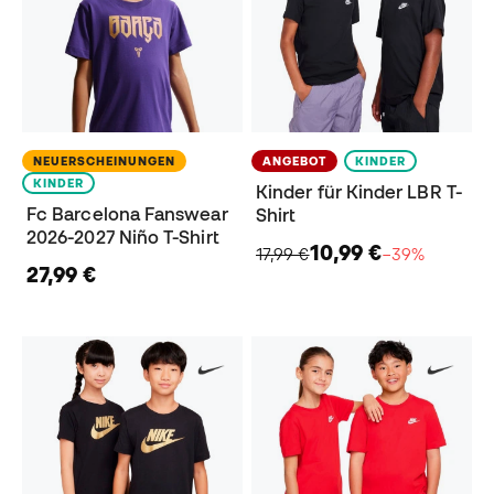
NEUERSCHEINUNGEN
ANGEBOT
KINDER
KINDER
Kinder für Kinder LBR T-
Fc Barcelona Fanswear
Shirt
2026-2027 Niño T-Shirt
10,99 €
17,99 €
−39%
27,99 €