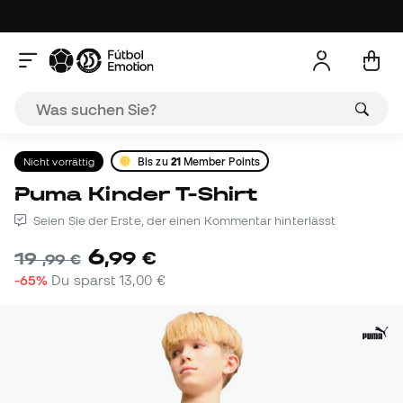
Nicht vorrättig
Bis zu
21
Member Points
Puma Kinder T-Shirt
Seien Sie der Erste, der einen Kommentar hinterlässt
6
,
99
€
19
,
99
€
-65%
Du sparst
13,00 €