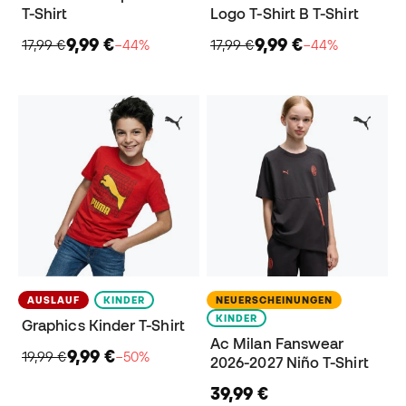
T-Shirt
Logo T-Shirt B T-Shirt
9,99 €
9,99 €
17,99 €
−44%
17,99 €
−44%
AUSLAUF
KINDER
NEUERSCHEINUNGEN
KINDER
Graphics Kinder T-Shirt
Ac Milan Fanswear
9,99 €
19,99 €
−50%
2026-2027 Niño T-Shirt
39,99 €