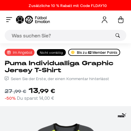
Zusätzliche 10 % Rabatt mit Code FLDAY10
Im Angebot
Nicht vorrättig
Bis zu
42
Member Points
Puma Individualliga Graphic
Jersey T-Shirt
Seien Sie der Erste, der einen Kommentar hinterlässt
13
,
99
€
27
,
99
€
-50%
Du sparst
14,00 €