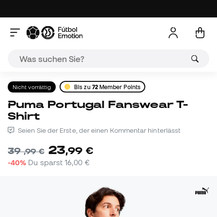
Nicht vorrättig
Bis zu
72
Member Points
Puma Portugal Fanswear T-
Shirt
Seien Sie der Erste, der einen Kommentar hinterlässt
23
,
99
€
39
,
99
€
-40%
Du sparst
16,00 €