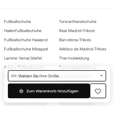
Fußballschuhe
Torwarthandschuhe
Hallenfußballschuhe
Real Madrid-Trikots
Fußballschuhe Haaland
Barcelona-Trikots
Fußballschuhe Mbappé
Atlético de Madrid-Trikots
Lamine Yamal Stiefel
Thermokleidung
Adidas Fußballschuhe
Trainingsbekleidung
Wählen Sie Ihre Größe
Nike Fußballschuhe
Spanien Hemden
Bälle
Fußballtrikots
Zum Warenkorb hinzufügen
Fußballschuhe für Kinder
Regenmäntel
Handschuhe für Kinder
Schienbeinschützer
Fußballschuhe für Kinder
Torwartkleidung