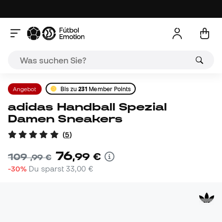
Angebot
Bis zu
231
Member Points
adidas Handball Spezial
Damen Sneakers
(
5
)
76
,
99
€
109
,
99
€
-30%
Du sparst
33,00 €