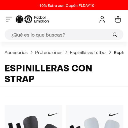
-10% Extra con Cupón FLDAY10
Accesorios
Protecciones
Espinilleras fútbol
Espini
ESPINILLERAS CON
STRAP