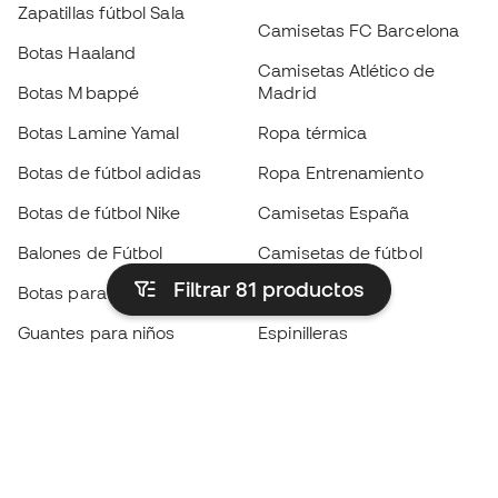
Zapatillas fútbol Sala
Camisetas FC Barcelona
Botas Haaland
Camisetas Atlético de
Botas Mbappé
Madrid
Botas Lamine Yamal
Ropa térmica
Botas de fútbol adidas
Ropa Entrenamiento
Botas de fútbol Nike
Camisetas España
Balones de Fútbol
Camisetas de fútbol
Filtrar 81
productos
Botas para niños
Chubasqueros
Guantes para niños
Espinilleras
Zapatillas para niños
Ropa de portero
Ropa para niños
Black Friday
Guantes de portero