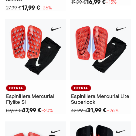
16,99 €
19,99 €
−15%
17,99 €
27,99 €
−36%
OFERTA
OFERTA
Espinillera Mercurial
Espinillera Mercurial Lite
Flylite Sl
Superlock
47,99 €
31,99 €
59,99 €
−20%
42,99 €
−26%