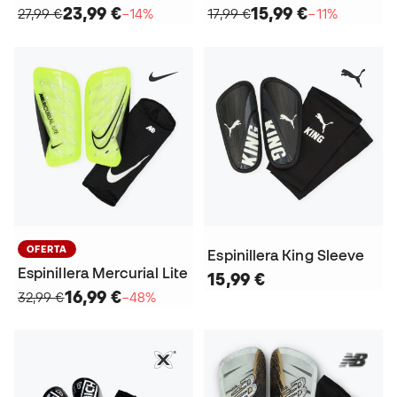
23,99 €
15,99 €
27,99 €
−14%
17,99 €
−11%
OFERTA
Espinillera King Sleeve
Espinillera Mercurial Lite
15,99 €
16,99 €
32,99 €
−48%