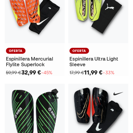
OFERTA
OFERTA
Espinillera Mercurial
Espinillera Ultra Light
Flylite Superlock
Sleeve
32,99 €
11,99 €
59,99 €
−45%
17,99 €
−33%