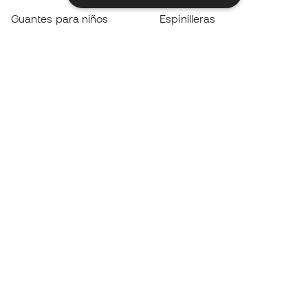
Guantes para niños
Espinilleras
Zapatillas para niños
Ropa de portero
Ropa para niños
Black Friday
Guantes de portero
Conviértete en
Member
ahora
Acumula puntos y ahorra en tus compras
Acceso prioritario a productos exclusivos
Únete a más de medio millón de miembros