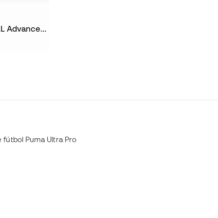
Bota Ultra Nitro 7 Ultimate LL Advanced Level FG
 fútbol Puma Ultra Pro