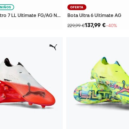
NIÑOS
OFERTA
Bota Ultra Nitro 7 LL Ultimate FG/AG Niño
Bota Ultra 6 Ultimate AG
137,99 €
229,99 €
−40%