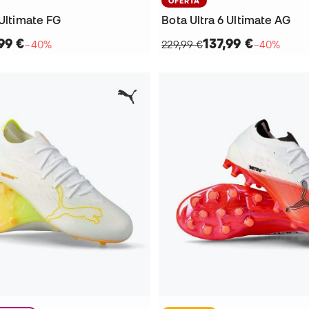
OFERTA
 Ultimate FG
Bota Ultra 6 Ultimate AG
99 €
137,99 €
−40%
229,99 €
−40%