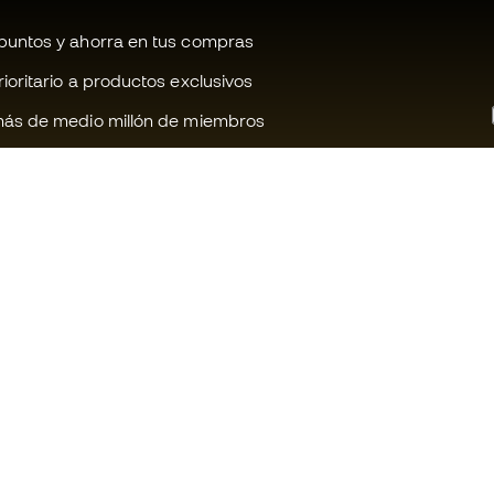
untos y ahorra en tus compras
oritario a productos exclusivos
ás de medio millón de miembros
¿Te ayudamos?
Fútbol Emot
Atención al cliente
Comunidad 
Cambios y devoluciones
Trabaja con 
Guia de material de fútbol
Condiciones 
contratación
Equivalencia de tallas de botas
Política de c
Compliance
Politica de p