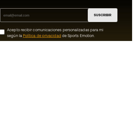
SUSCRIBIR
Acepto recibir comunicaciones personalizadas para mi
según la
Política de privacidad
de Sports Emotion.
ion
#BeTheBest
member
En Sports Emotion fomentamos una cultura
de vida deportiva orientada a lograr la
nosotros
felicidad completa del deportista, gracias
al ecosistema creado por la
generales de
especialización de cada una de las
marcas que forman parte del grupo.
ookies
Ver todas las tiendas
rivacidad