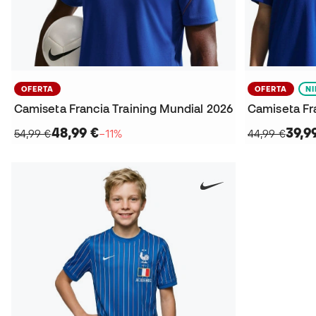
OFERTA
OFERTA
N
Camiseta Francia Training Mundial 2026
48,99 €
39,9
54,99 €
−11%
44,99 €