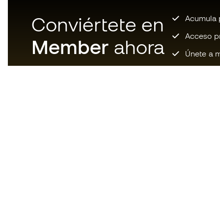
Conviértete en
Acumula p
Acceso pri
Member
ahora
Únete a m
Descarga ahora la app de los
locos por el material de fútbol y
disfruta de compras más
rápidas y cómodas.