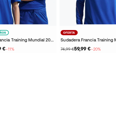
IÑOS
OFERTA
Camiseta Francia Training Mundial 2026 Niño
9 €
59,99 €
−11%
74,99 €
−20%