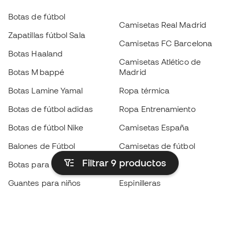
Botas de fútbol
Camisetas Real Madrid
Zapatillas fútbol Sala
Camisetas FC Barcelona
Botas Haaland
Camisetas Atlético de
Botas Mbappé
Madrid
Botas Lamine Yamal
Ropa térmica
Botas de fútbol adidas
Ropa Entrenamiento
Botas de fútbol Nike
Camisetas España
Balones de Fútbol
Camisetas de fútbol
Filtrar 9
productos
Botas para niños
Chubasqueros
Guantes para niños
Espinilleras
Zapatillas para niños
Ropa de portero
Ropa para niños
Black Friday